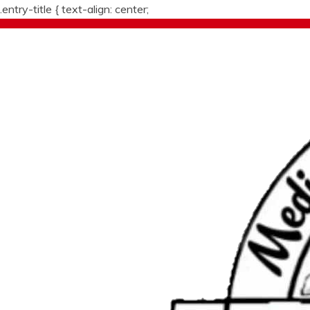
.entry-title {
text-align: center;
Skip
to
content