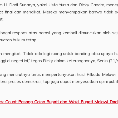
m H. Dadi Sunarya, yakni Usfa Yursa dan Ricky Candra, men
fat final dan mengikat. Mereka menyampaikan bahwa tidak ad
t.
bagai respons atas narasi yang kembali dimunculkan oleh sej
ekuatan hukum tetap.
n mengikat. Tidak ada lagi ruang untuk banding atau upaya h
i di negeri ini,” tegas Ricky dalam keterangannya, Senin (21/
ng menurutnya terus mempertanyakan hasil Pilkada Melawi, 
rai proses demokrasi, tapi juga dapat menyesatkan opini publi
ck Count Pasang Calon Bupati dan Wakil Bupati Melawi Dadi