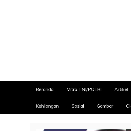
Beranda
Mitra TNI/POLRI
Artikel
Kehilangan
Sosial
Gambar
Ol