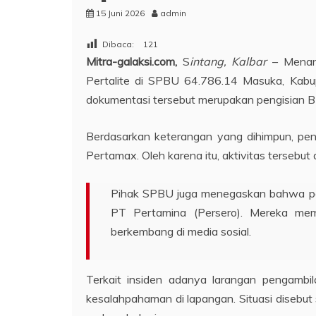
15 Juni 2026
admin
Dibaca:
121
Mitra-galaksi.com,
S
intang, Kalbar
– Menang
Pertalite di SPBU 64.786.14 Masuka, Kabupa
dokumentasi tersebut merupakan pengisian BB
Berdasarkan keterangan yang dihimpun, pen
Pertamax. Oleh karena itu, aktivitas tersebut 
Pihak SPBU juga menegaskan bahwa peny
PT Pertamina (Persero). Mereka memb
berkembang di media sosial.
Terkait insiden adanya larangan pengambi
kesalahpahaman di lapangan. Situasi diseb