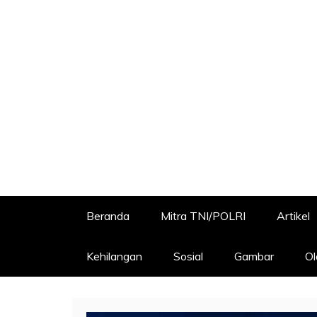
Beranda
Mitra TNI/POLRI
Artikel
Kehilangan
Sosial
Gambar
Ol