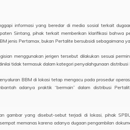
gapi informasi yang beredar di media sosial terkait dugaa
ten Sintang, pihak terkait memberikan klarifikasi bahwa p
M jenis Pertamax, bukan Pertalite bersubsidi sebagaimana ya
gisian menggunakan jerigen tersebut dilakukan sesuai permi
dinilai tidak termasuk dalam kategori penyalahgunaan distribusi
aluran BBM di lokasi tetap mengacu pada prosedur operasio
antah adanya praktik “bermain” dalam distribusi Pertali
lan gambar yang disebut-sebut terjadi di lokasi, pihak SP
ut sempat memanas karena adanya dugaan pengambilan dokume