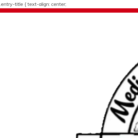
.entry-title {
text-align: center;
Skip
to
content