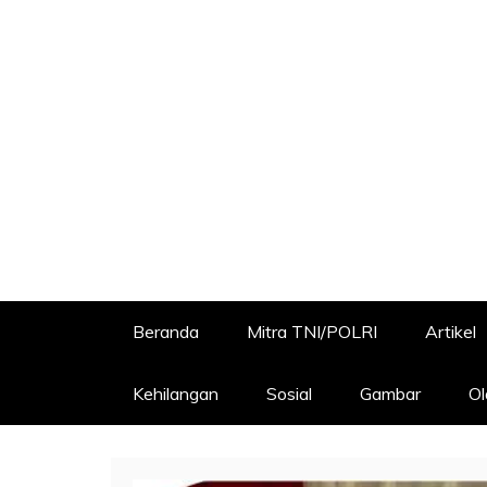
Beranda
Mitra TNI/POLRI
Artikel
Kehilangan
Sosial
Gambar
Ol