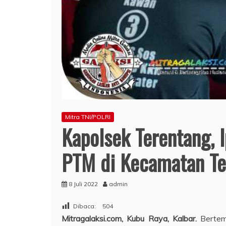
Mitra TNI/POLRI
Kapolsek Terentang, 
PTM di Kecamatan Te
8 Juli 2022
admin
Dibaca:
504
Mitragalaksi.com, Kubu Raya, Kalbar.
Be
rte