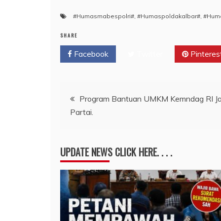
#Humasmabespolri#
,
#Humaspoldakalbar#
,
#Huma
SHARE
Facebook
Twitter
Pinteres
Navigasi
Program Bantuan UMKM Kemndag RI Jadi 
Partai.
pos
UPDATE NEWS CLICK HERE. . . .