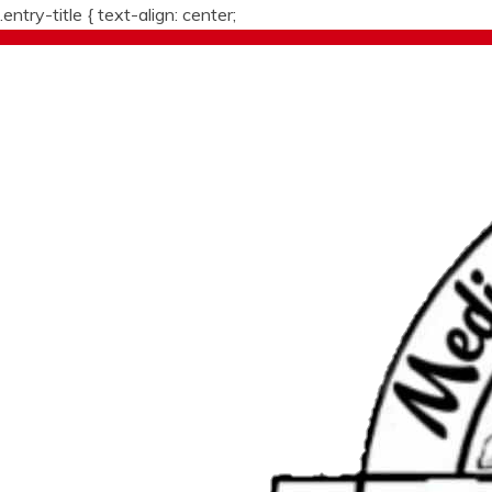
.entry-title {
text-align: center;
Skip
to
content