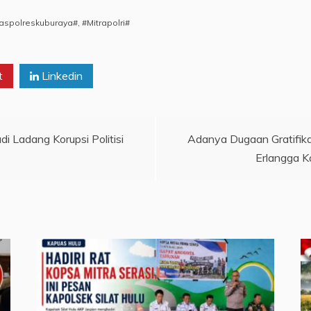
spolreskuburaya#
,
#Mitrapolri#
t
Linkedin
Ladang Korupsi Politisi
Adanya Dugaan Gratifik
Erlangga 