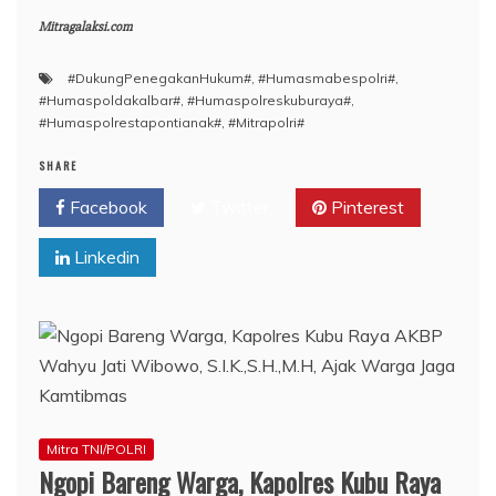
Mitragalaksi.com
#DukungPenegakanHukum#
,
#Humasmabespolri#
,
#Humaspoldakalbar#
,
#Humaspolreskuburaya#
,
#Humaspolrestapontianak#
,
#Mitrapolri#
SHARE
Facebook
Twitter
Pinterest
Linkedin
Mitra TNI/POLRI
Ngopi Bareng Warga, Kapolres Kubu Raya