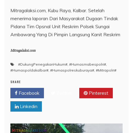
Mitragalaksi.com, Kubu Raya, Kalbar. Setelah
menerima laporan Dari Masyarakat Dugaan Tindak
Pidana Tim Opsnal Unit Reskrim Polsek Sungai
Ambawang Yang Di Pimpin Langsung Kanit Reskrim
Mitragalaksi.com
#DukungPenegakanHukum#
,
#Humasmabespolri#
,
#Humaspoldakalbar#
,
#Humaspolreskuburaya#
,
#Mitrapolri#
SHARE
Facebook
Twitter
Pinterest
Linkedin