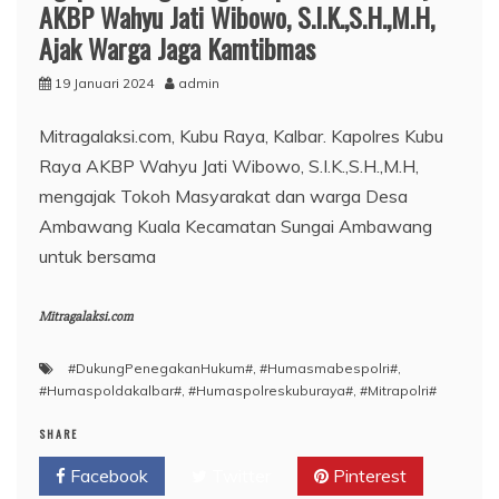
AKBP Wahyu Jati Wibowo, S.I.K.,S.H.,M.H,
Ajak Warga Jaga Kamtibmas
19 Januari 2024
admin
Mitragalaksi.com, Kubu Raya, Kalbar. Kapolres Kubu
Raya AKBP Wahyu Jati Wibowo, S.I.K.,S.H.,M.H,
mengajak Tokoh Masyarakat dan warga Desa
Ambawang Kuala Kecamatan Sungai Ambawang
untuk bersama
Mitragalaksi.com
#DukungPenegakanHukum#
,
#Humasmabespolri#
,
#Humaspoldakalbar#
,
#Humaspolreskuburaya#
,
#Mitrapolri#
SHARE
Facebook
Twitter
Pinterest