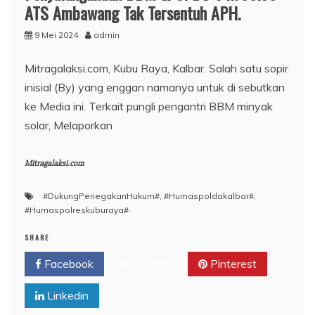
ATS Ambawang Tak Tersentuh APH.
9 Mei 2024
admin
Mitragalaksi.com, Kubu Raya, Kalbar. Salah satu sopir
inisial (By) yang enggan namanya untuk di sebutkan
ke Media ini. Terkait pungli pengantri BBM minyak
solar, Melaporkan
Mitragalaksi.com
#DukungPenegakanHukum#
,
#Humaspoldakalbar#
,
#Humaspolreskuburaya#
SHARE
Facebook
Twitter
Pinterest
Linkedin