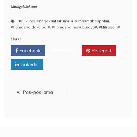
Mitragalaksi.com
#DukungPenegakanHukum#
,
#Humasmabespolri#
,
#Humaspoldakalbar#
,
#Humaspolreskuburaya#
,
#Mitrapolri#
SHARE
Facebook
Twitter
Pinterest
Linkedin
Navigasi
Pos-pos lama
pos