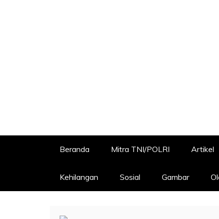
Beranda
Mitra TNI/POLRI
Artikel
Kehilangan
Sosial
Gambar
Ol