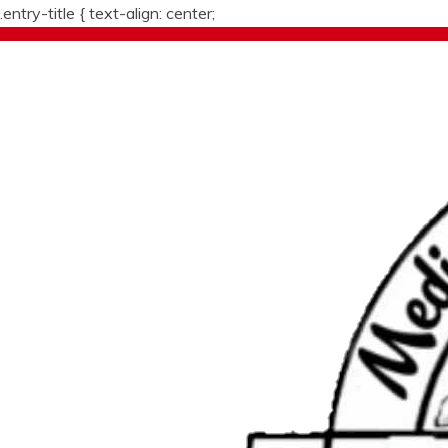
.entry-title {
text-align: center;
Skip
to
content