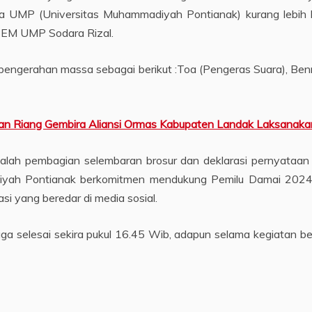
UMP (Universitas Muhammadiyah Pontianak) kurang lebih be
 BEM UMP Sodara Rizal.
pengerahan massa sebagai berikut :Toa (Pengeras Suara), Ben
n Riang Gembira Aliansi Ormas Kabupaten Landak Laksanakan
dalah pembagian selembaran brosur dan deklarasi pernyataan
ah Pontianak berkomitmen mendukung Pemilu Damai 2024 s
i yang beredar di media sosial.
ngga selesai sekira pukul 16.45 Wib, adapun selama kegiatan b