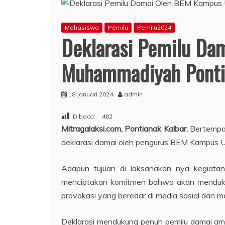
Mahasiswa
Pemilu
Pemilu2024
Deklarasi Pemilu Da
Muhammadiyah Ponti
18 Januari 2024
admin
Dibaca:
482
Mitragalaksi.com, Pontianak Kalbar.
Bertempat
deklarasi damai oleh pengurus BEM Kampus U
Adapun tujuan di laksanakan nya kegiat
menciptakan komitmen bahwa akan mendukun
provokasi yang beredar di media sosial dan m
Deklarasi mendukung penuh pemilu damai ama