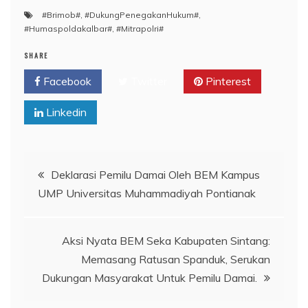
#Brimob#
,
#DukungPenegakanHukum#
,
#Humaspoldakalbar#
,
#Mitrapolri#
SHARE
Facebook
Twitter
Pinterest
Linkedin
Navigasi
Deklarasi Pemilu Damai Oleh BEM Kampus
UMP Universitas Muhammadiyah Pontianak
pos
Aksi Nyata BEM Seka Kabupaten Sintang:
Memasang Ratusan Spanduk, Serukan
Dukungan Masyarakat Untuk Pemilu Damai.