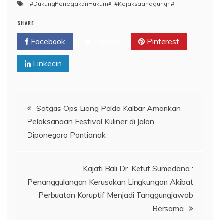
#DukungPenegakanHukum#
,
#Kejaksaanagungri#
SHARE
Facebook
Twitter
Pinterest
Linkedin
Navigasi
Satgas Ops Liong Polda Kalbar Amankan
Pelaksanaan Festival Kuliner di Jalan
pos
Diponegoro Pontianak
Kajati Bali Dr. Ketut Sumedana :
Penanggulangan Kerusakan Lingkungan Akibat
Perbuatan Koruptif Menjadi Tanggungjawab
Bersama