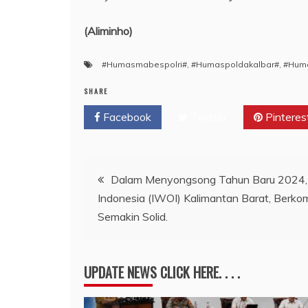
(Aliminho)
#Humasmabespolri#
,
#Humaspoldakalbar#
,
#Hum
SHARE
Facebook
Twitter
Pinteres
Navigasi
Dalam Menyongsong Tahun Baru 2024,
Indonesia (IWOI) Kalimantan Barat, Berk
pos
Semakin Solid.
UPDATE NEWS CLICK HERE. . . .