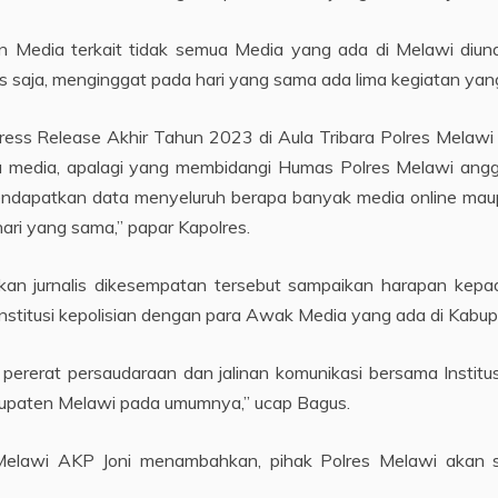
n Media terkait tidak semua Media yang ada di Melawi diun
s saja, menginggat pada hari yang sama ada lima kegiatan yang
ss Release Akhir Tahun 2023 di Aula Tribara Polres Melawi k
media, apalagi yang membidangi Humas Polres Melawi anggo
ndapatkan data menyeluruh berapa banyak media online maup
hari yang sama,” papar Kapolres.
ekan jurnalis dikesempatan tersebut sampaikan harapan kep
Institusi kepolisian dengan para Awak Media yang ada di Kabu
pererat persaudaraan dan jalinan komunikasi bersama Institusi 
Kabupaten Melawi pada umumnya,” ucap Bagus.
 Melawi AKP Joni menambahkan, pihak Polres Melawi akan 