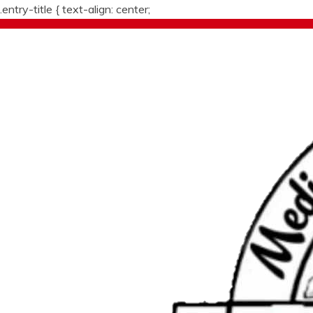
.entry-title {
text-align: center;
Skip
to
content