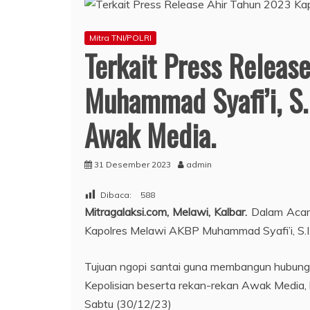
Mitra TNI/POLRI
Terkait Press Releas
Muhammad Syafi’i, S.
Awak Media.
31 Desember 2023
admin
Dibaca:
588
Mitragalaksi.com, Melawi, Kalbar.
Dalam Acar
Kapolres Melawi AKBP Muhammad Syafi’i, S.I.
Tujuan ngopi santai guna membangun hubunga
Kepolisian beserta rekan-rekan Awak Media, 
Sabtu (30/12/23)