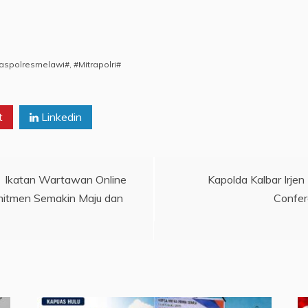
aspolresmelawi#
,
#Mitrapolri#
t
Linkedin
 Ikatan Wartawan Online
Kapolda Kalbar Irjen 
omitmen Semakin Maju dan
Confer