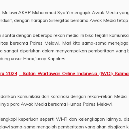
res Melawi AKBP Muhammad Syafi’i mengajak Awak Media yan
usif, dengan harapan Sinergitas bersama Awak Media tetap sel
antai dengan beberapa rekan media ini bisa terjalin komunikas
itas bersama Polres Melawi. Mari kita sama-sama menejag
ia sangat diperlukan dalam menyampaikan pemberitaan yang 
dung unsur Hoax,”ucap Kapolres.
 2024, Ikatan Wartawan Online Indonesia (IWOI) Kalima
dahkan komunikasi dan kordinasi dengan rekan-rekan Media
lnya para Awak Media bersama Humas Polres Melawi.
lengkapi keperluan seperti Wi-Fi dan kelengkapan lainnya, di
awi sama-sama mengolah pemberitaan yang akan disajikan ke 