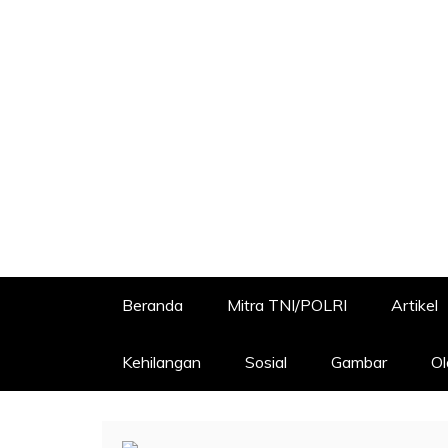
Beranda
Mitra TNI/POLRI
Artikel
Kehilangan
Sosial
Gambar
Ol