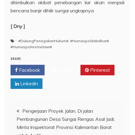
ditimbulkan akibat penebangan liar akan menjadi
bencana banjir dihilir sungai ungkapnya.
[ Dny ]
#DukungPenegakanHukum#
,
#Humaspoldakalbar#
,
#Humaspolresmelawi#
SHARE
Facebook
Twitter
Pinterest
Linkedin
Navigasi
Pengerjaan Proyek Jalan, Di jalan
Pembangunan Desa Sungai Rengas Asal Jadi,
pos
Minta Inspektorat Provinsi Kalimantan Barat