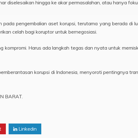
ar diselesaikan hingga ke akar permasalahan, atau hanya fokus
ada pengembalian aset korupsi, terutama yang berada di luar
ikan celah bagi koruptor untuk bernegosiasi.
ng kompromi. Harus ada langkah tegas dan nyata untuk memisk
a pemberantasan korupsi di Indonesia, menyoroti pentingnya tra
AN BARAT.
t
Linkedin