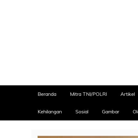
Beranda
Mitra TNI/POLRI
Artikel
Kehilangan
Sosial
Gambar
Ol