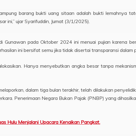
mpung barang bukti uang sitaan adalah bukti lemahnya tata 
 ini,” ujar Syarifuddin, Jumat (3/1/2025).
i Gunawan pada Oktober 2024 ini menuai pujian karena ber
hasilan ini bersifat semu jika tidak disertai transparansi dalam
dialokasikan. Hanya menyebutkan angka besar tanpa mekanis
laporkan, dalam tiga bulan terakhir, telah dilakukan penyelidi
erkara. Penerimaan Negara Bukan Pajak (PNBP) yang dihasilkan
uas Hulu Menjalani Upacara Kenaikan Pangkat.