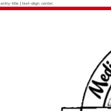
.entry-title {
text-align: center;
Skip
to
content