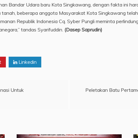
n Bandar Udara baru Kota Singkawang, dengan fakta ini ha
fia tanah, beberapa anggota Masyarakat Kota Singkawang tel
manan Republik Indonesia Cq. Syber Pungli meminta perlindung
egara,” tandas Syarifuddin.
(Dasep Saprudin)
t
Linkedin
nasi Untuk
Peletakan Batu Pertam