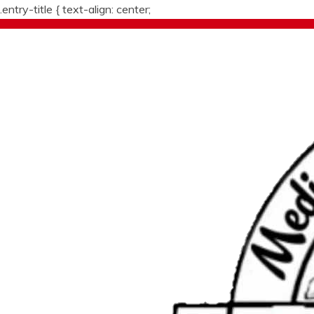
.entry-title {
text-align: center;
Skip
to
content