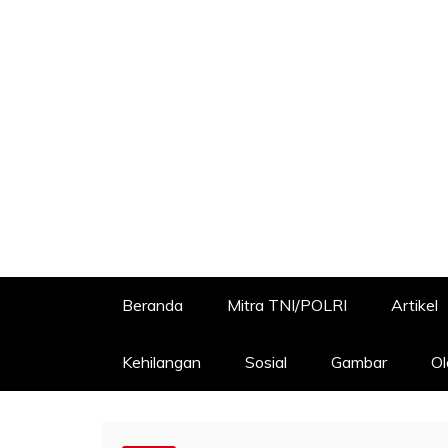
Beranda
Mitra TNI/POLRI
Artikel
Kehilangan
Sosial
Gambar
Ol