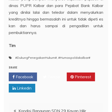
dinas PUPR Kalbar dan para Pejabat Bank Kalbar
yang dinilai lalai dan teledor dalam menyalurkan
kreditnya hingga bermasalah ini untuk tidak dipeti es
kan dan harus sampai di pengadilan untuk
pembuktiannya.
Tim
#DukungPenegakanHukum#
,
#Humaspoldakalbar#
SHARE
Facebook
Twitter
Pinterest
Linkedin
Navigasi
Kondisi Bangunan SDN 29 Kayan Hilir