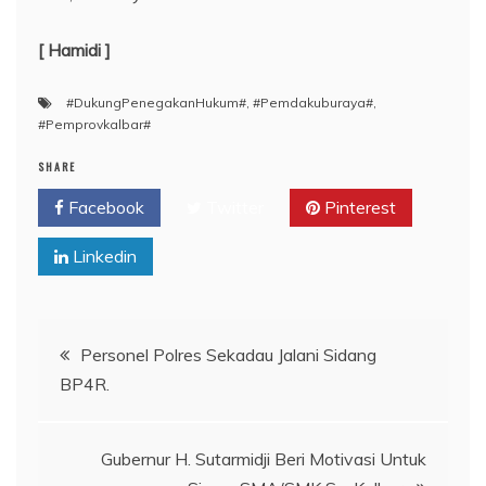
[ Hamidi ]
#DukungPenegakanHukum#
,
#Pemdakuburaya#
,
#Pemprovkalbar#
SHARE
Facebook
Twitter
Pinterest
Linkedin
Navigasi
Personel Polres Sekadau Jalani Sidang
BP4R.
pos
Gubernur H. Sutarmidji Beri Motivasi Untuk