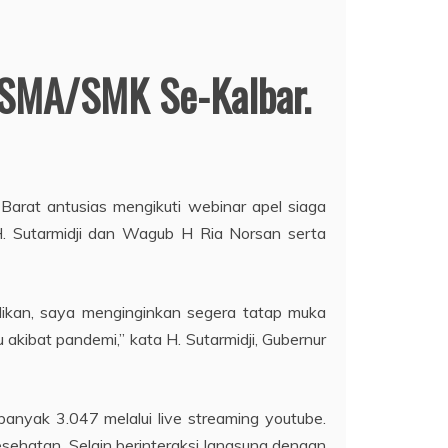
a SMA/SMK Se-Kalbar.
arat antusias mengikuti webinar apel siaga
 H. Sutarmidji dan Wagub H Ria Norsan serta
didikan, saya menginginkan segera tatap muka
akibat pandemi,” kata H. Sutarmidji, Gubernur
anyak 3.047 melalui live streaming youtube.
ehatan. Selain berinteraksi langsung dengan