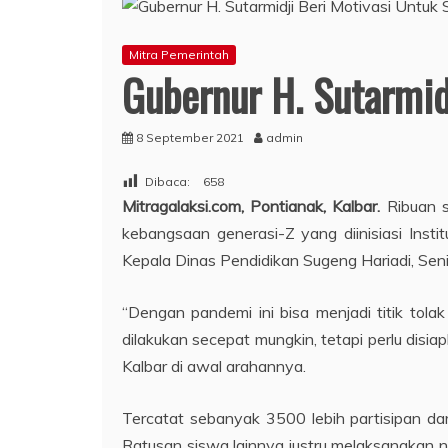
Mitra Pemerintah
Gubernur H. Sutarmid
8 September 2021
admin
Dibaca:
658
Mitragalaksi.com, Pontianak, Kalbar.
Ribuan 
kebangsaan generasi-Z yang diinisiasi Inst
Kepala Dinas Pendidikan Sugeng Hariadi, Sen
“Dengan pandemi ini bisa menjadi titik tola
dilakukan secepat mungkin, tetapi perlu disi
Kalbar di awal arahannya.
Tercatat sebanyak 3500 lebih partisipan da
Ratusan siswa lainnya justru melaksanakan 