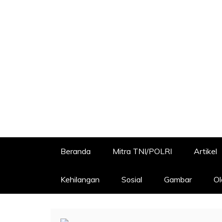
Beranda
Mitra TNI/POLRI
Artikel
Kehilangan
Sosial
Gambar
Ol