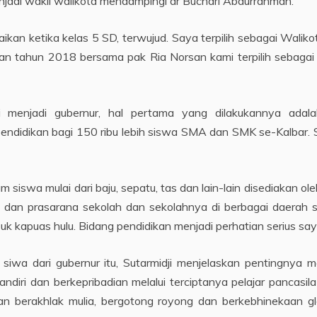
 menjadi wakil walikota mendampingi dr Buchari Abdurrahman.
kan ketika kelas 5 SD, terwujud. Saya terpilih sebagai Walik
ian tahun 2018 bersama pak Ria Norsan kami terpilih sebagai g
ji menjadi gubernur, hal pertama yang dilakukannya adal
didikan bagi 150 ribu lebih siswa SMA dan SMK se-Kalbar. 
 siswa mulai dari baju, sepatu, tas dan lain-lain disediakan o
a dan prasarana sekolah dan sekolahnya di berbagai daerah
k kapuas hulu. Bidang pendidikan menjadi perhatian serius saya
iwa dari gubernur itu, Sutarmidji menjelaskan pentingnya me
ri dan berkepribadian melalui terciptanya pelajar pancasila ya
berakhlak mulia, bergotong royong dan berkebhinekaan glob