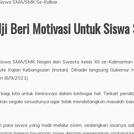
ji Beri Motivasi Untuk Sisw
siswa SMA/SMK Negeri dan Swasta kelas XII se-Kalimantan B
itute Kajian Kebangsaan (Instan). Dihadiri langsung Gubernur
in (6/9/2021).
k bagi kita untuk berinovasi dalam berbagai hal. Terkait pen
apkan segala sesuatunya agar tidak mendatangkan masalah baru 
ri para siswa yang hadir melalui zoom, sedangkan sisanya seb
nonton bareng tayangan zoom dengan menerapkan protokol kes