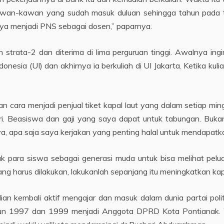
awan-kawan yang sudah masuk duluan sehingga tahun pada ta
ya menjadi PNS sebagai dosen,” paparnya.
 strata-2 dan diterima di lima perguruan tinggi. Awalnya ingi
ia (UI) dan akhirnya ia berkuliah di UI Jakarta. Ketika kuliah 
cara menjadi penjual tiket kapal laut yang dalam setiap ming
-hari. Beasiswa dan gaji yang saya dapat untuk tabungan. Buk
inya, apa saja saya kerjakan yang penting halal untuk mendapatka
jak para siswa sebagai generasi muda untuk bisa melihat pe
 harus dilakukan, lakukanlah sepanjang itu meningkatkan kapasit
dian kembali aktif mengajar dan masuk dalam dunia partai pol
n 1997 dan 1999 menjadi Anggota DPRD Kota Pontianak. Wa