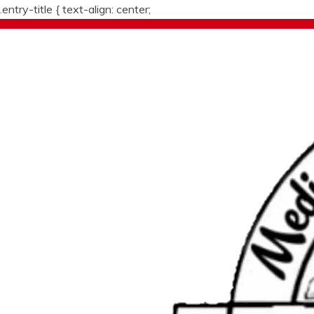
.entry-title {
text-align: center;
Skip
to
content