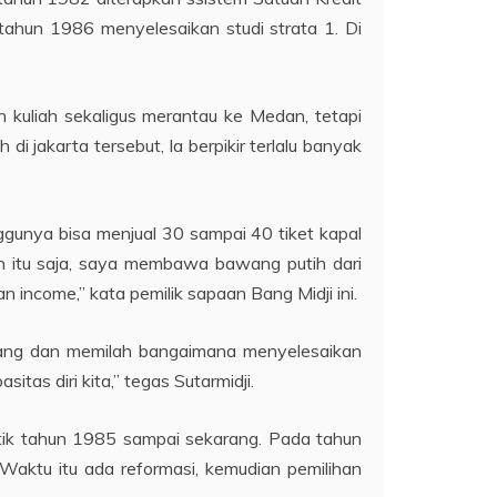
hun 1986 menyelesaikan studi strata 1. Di
n kuliah sekaligus merantau ke Medan, tetapi
di jakarta tersebut, Ia berpikir terlalu banyak
gunya bisa menjual 30 sampai 40 tiket kapal
an itu saja, saya membawa bawang putih dari
n income,” kata pemilik sapaan Bang Midji ini.
luang dan memilah bangaimana menyelesaikan
as diri kita,” tegas Sutarmidji.
itik tahun 1985 sampai sekarang. Pada tahun
ktu itu ada reformasi, kemudian pemilihan