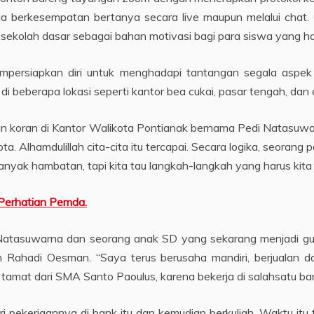
uga berkesempatan bertanya secara live maupun melalui chat
sekolah dasar sebagai bahan motivasi bagi para siswa yang ha
mpersiapkan diri untuk menghadapi tantangan segala aspek 
i beberapa lokasi seperti kantor bea cukai, pasar tengah, dan di
ggan koran di Kantor Walikota Pontianak bernama Pedi Natasuw
. Alhamdulillah cita-cita itu tercapai. Secara logika, seorang p
nyak hambatan, tapi kita tau langkah-langkah yang harus kita l
 Perhatian Pemda.
Natasuwarna dan seorang anak SD yang sekarang menjadi gube
an Rahadi Oesman. “Saya terus berusaha mandiri, berjualan
tamat dari SMA Santo Paoulus, karena bekerja di salahsatu bank,
ri pekerjaannya di bank itu dan kemudian berkuliah. Waktu it