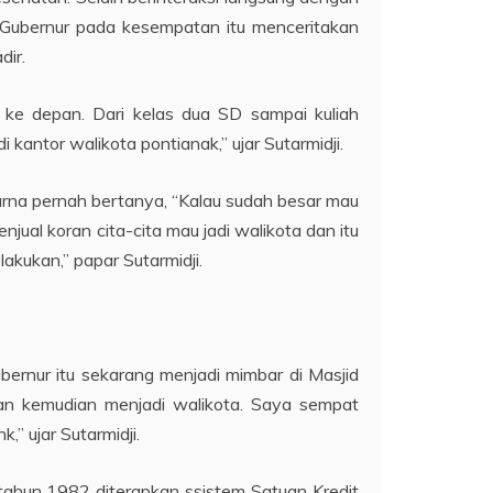
. Gubernur pada kesempatan itu menceritakan
dir.
ke depan. Dari kelas dua SD sampai kuliah
 kantor walikota pontianak,” ujar Sutarmidji.
arna pernah bertanya, “Kalau sudah besar mau
enjual koran cita-cita mau jadi walikota dan itu
akukan,” papar Sutarmidji.
rnur itu sekarang menjadi mimbar di Masjid
 dan kemudian menjadi walikota. Saya sempat
” ujar Sutarmidji.
u tahun 1982 diterapkan ssistem Satuan Kredit