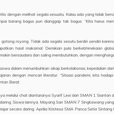
 kritis dengan melihat segala sesuatu. Kalau ada yang tidak bena
sampai barang bagus pun dianggap tak bagus. “Kita harus menj
an gotong royong. Tidak ada segala sesutu berdiri sendiri kar
dapatkan hasil maksimal. Demikian pula berkebhinekaan glo
emakin bersaudara dan saling membutuhkan, dengan menghargai
 siswa dalam menumbuhkan sikap berkolaborasi, kepedulian dan
aran dengan mencari literatur. “Situasi pandemi, kita hadapi
ntan Barat.
anya melalui chat diantaranya Syarif Lexi dari SMAN 1 Siant
ui daring. Siswa lainnya, Mayang Sari SMAN 7 Singkawang yan
ajar secara daring. Aprilia Kristesa SMA Panca Setia Sintang 