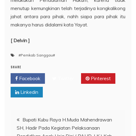
menutup kemungkinan telah terjadinya kongkalikong
jahat antara para pihak, nahh siapa para pihak itu
makanya harus didalami kata Yayat.
[ Delvin ]
#Pemkab Sanggau#
SHARE
Facebook
Twitter
Pinterest
Linkedin
Navigasi
Bupati Kubu Raya H.Muda Mahendrawan
SH, Hadir Pada Kegiatan Pelaksanaan
pos
Pendidikan Anak Usia Dini ( PAUD-LK ) Kab.