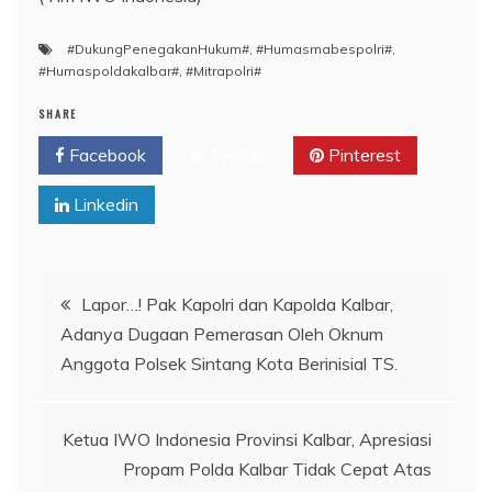
#DukungPenegakanHukum#
,
#Humasmabespolri#
,
#Humaspoldakalbar#
,
#Mitrapolri#
SHARE
Facebook
Twitter
Pinterest
Linkedin
Navigasi
Lapor…! Pak Kapolri dan Kapolda Kalbar,
Adanya Dugaan Pemerasan Oleh Oknum
pos
Anggota Polsek Sintang Kota Berinisial TS.
Ketua IWO Indonesia Provinsi Kalbar, Apresiasi
Propam Polda Kalbar Tidak Cepat Atas