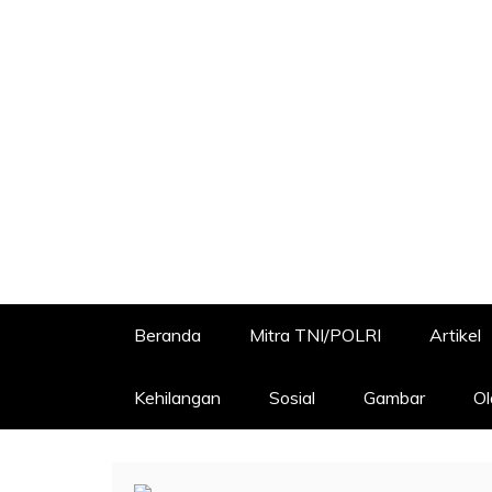
Beranda
Mitra TNI/POLRI
Artikel
Kehilangan
Sosial
Gambar
Ol