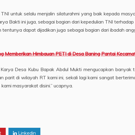
i TNI untuk selalu menjalin silaturahmi yang baik kepada mas
rya Bakti ini juga, sebagai bagian dari kepedulian TNI terhad
, dan tentunya dapat dijadikan juga sebagai bagian dari ibadah 
ntang Memberikan Himbauan PETI di Desa Baning Pantai Kecama
 Karya Desa Kubu Bapak Abdul Mukti mengucapkan banyak ter
rit di wilayah RT kami ini, sekali lagi kami sangat berteri
kami masyarakat disini.” ucapnya.
t
Linkedin