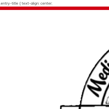
.entry-title {
text-align: center;
Skip
to
content