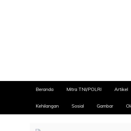
Beranda
Mitra TNI/POLRI
Artikel
Kehilangan
Sosial
Gambar
Ol