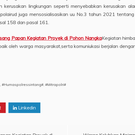
n kerusakan lingkungan seperti menyebabkan kerusakan al
t polairud juga mensosialisasikan uu No.3 tahun 2021 tent
sal 158 dan pasal 161.
Pasang Papan Kegiatan Proyek di Pohon Nangka
Kegiatan himb
an baik oleh warga masyarakat,serta komuniukasi berjalan deng
,
#Humaspolressintang#
,
#Mitrapolri#
t
Linkedin
Papan Kegiatan Proyek di
Warga Keluhkan Minimn