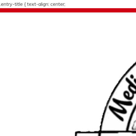
.entry-title {
text-align: center;
Skip
to
content