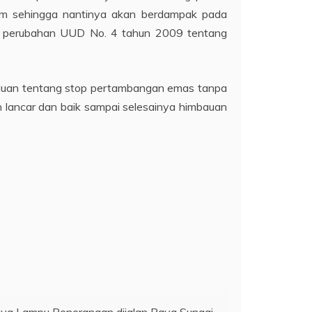
am sehingga nantinya akan berdampak pada
ang perubahan UUD No. 4 tahun 2009 tentang
auan tentang stop pertambangan emas tanpa
an lancar dan baik sampai selesainya himbauan
ya Lampu Penerangan dijalan Raya Sungai