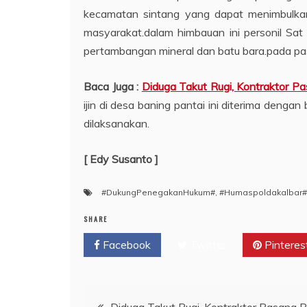
kecamatan sintang yang dapat menimbulka
masyarakat.dalam himbauan ini personil Sa
pertambangan mineral dan batu bara.pada pa
Baca Juga :
Diduga Takut Rugi, Kontraktor 
ijin di desa baning pantai ini diterima deng
dilaksanakan.
[ Edy Susanto ]
#DukungPenegakanHukum#
,
#Humaspoldakalbar#
SHARE
Facebook
Twitter
Pinteres
Navigasi
Diduga Takut Rugi, Kontraktor Pasang 