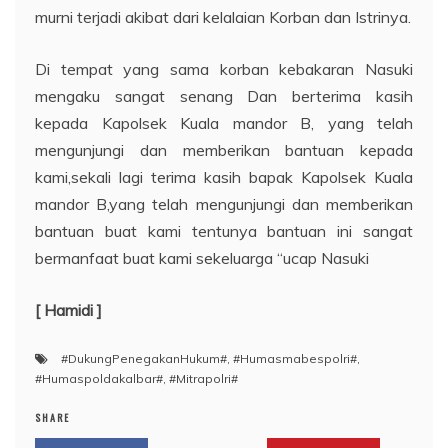
murni terjadi akibat dari kelalaian Korban dan Istrinya.
Di tempat yang sama korban kebakaran Nasuki
mengaku sangat senang Dan berterima kasih
kepada Kapolsek Kuala mandor B, yang telah
mengunjungi dan memberikan bantuan kepada
kami,sekali lagi terima kasih bapak Kapolsek Kuala
mandor B,yang telah mengunjungi dan memberikan
bantuan buat kami tentunya bantuan ini sangat
bermanfaat buat kami sekeluarga “ucap Nasuki
[ Hamidi ]
#DukungPenegakanHukum#
,
#Humasmabespolri#
,
#Humaspoldakalbar#
,
#Mitrapolri#
SHARE