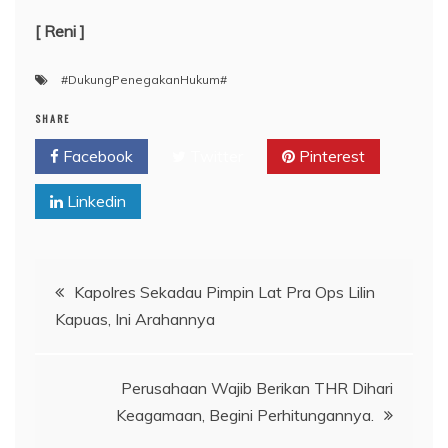
[ Reni ]
#DukungPenegakanHukum#
SHARE
Facebook
Twitter
Pinterest
Linkedin
Navigasi
Kapolres Sekadau Pimpin Lat Pra Ops Lilin
Kapuas, Ini Arahannya
pos
Perusahaan Wajib Berikan THR Dihari
Keagamaan, Begini Perhitungannya.