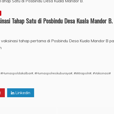
inasi Tahap Satu di Posbindu Desa Kuala Mandor B.
an vaksinasi tahap pertama di Posbindu Desa Kuala Mandor B 
n
,
#Humaspoldakalbar#
,
#Humaspolreskuburaya#
,
#Mitrapolri#
,
#Vaksinasi#
t
Linkedin