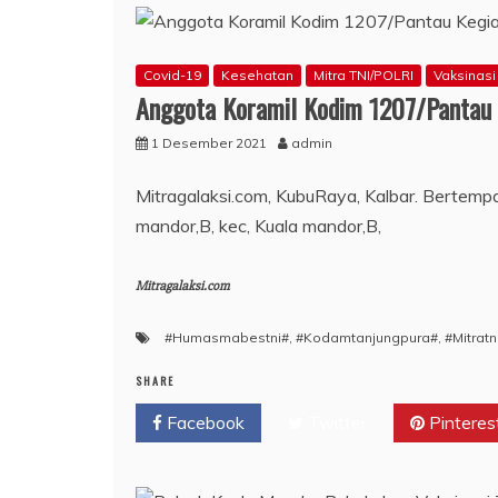
Covid-19
Kesehatan
Mitra TNI/POLRI
Vaksinasi
Anggota Koramil Kodim 1207/Pantau K
1 Desember 2021
admin
Mitragalaksi.com, KubuRaya, Kalbar. Bertemp
mandor,B, kec, Kuala mandor,B,
Mitragalaksi.com
#Humasmabestni#
,
#Kodamtanjungpura#
,
#Mitratn
SHARE
Facebook
Twitter
Pinteres