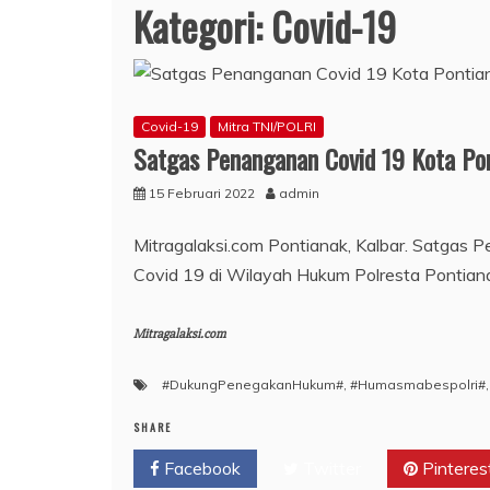
Kategori:
Covid-19
Covid-19
Mitra TNI/POLRI
Satgas Penanganan Covid 19 Kota Po
15 Februari 2022
admin
Mitragalaksi.com Pontianak, Kalbar. Satgas
Covid 19 di Wilayah Hukum Polresta Pontian
Mitragalaksi.com
#DukungPenegakanHukum#
,
#Humasmabespolri#
SHARE
Facebook
Twitter
Pinteres