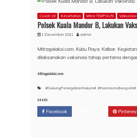
Covid-19
Kesehatan
Mitra TNI/POLRI
Vaksinasi
Polsek Kuala Mandor B, Lakukan Vaks
1 Desember 2021
admin
Mitragalaksi.com, Kubu Raya, Kalbar. Kegiat
dilaksanakan vaksinasi tahap pertama denga
Mitragalaksi.com
#DukungPenegakanHukum#
,
#Humasmabespolri#
SHARE
Facebook
Twitter
Pinteres
Navigasi