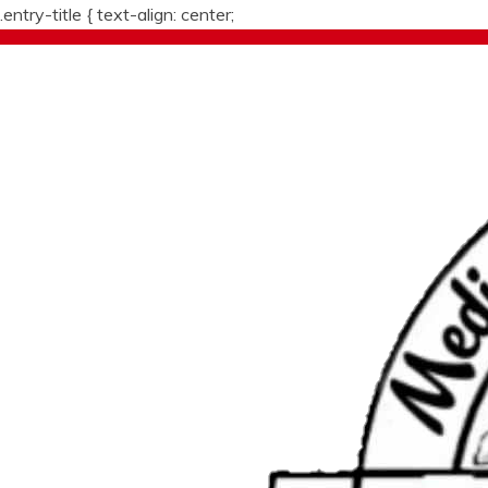
.entry-title {
text-align: center;
Skip
to
content