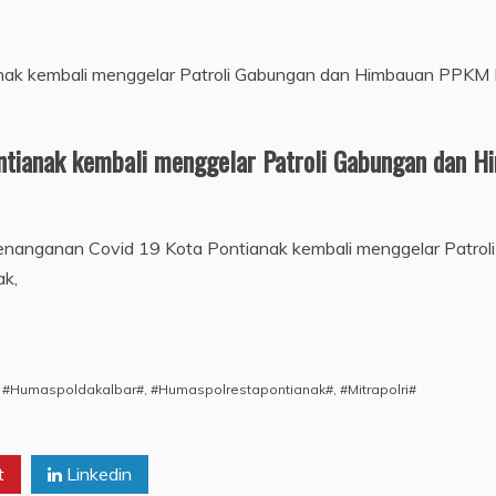
ntianak kembali menggelar Patroli Gabungan dan H
 Penanganan Covid 19 Kota Pontianak kembali menggelar Patr
ak,
,
#Humaspoldakalbar#
,
#Humaspolrestapontianak#
,
#Mitrapolri#
t
Linkedin