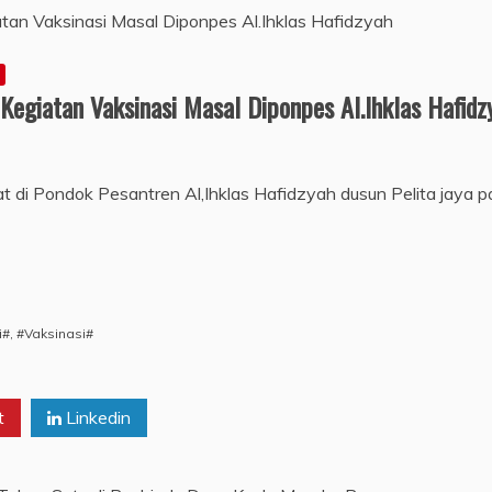
egiatan Vaksinasi Masal Diponpes Al.Ihklas Hafidz
at di Pondok Pesantren Al,Ihklas Hafidzyah dusun Pelita jaya
i#
,
#Vaksinasi#
t
Linkedin