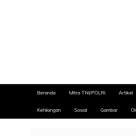
Beranda
Mitra TNI/POLRI
Artikel
Kehilangan
Sosial
Gambar
Ol