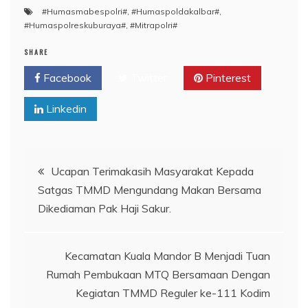
#Humasmabespolri#
,
#Humaspoldakalbar#
,
#Humaspolreskuburaya#
,
#Mitrapolri#
SHARE
Facebook
Twitter
Pinterest
Linkedin
Navigasi
Ucapan Terimakasih Masyarakat Kepada
Satgas TMMD Mengundang Makan Bersama
pos
Dikediaman Pak Haji Sakur.
Kecamatan Kuala Mandor B Menjadi Tuan
Rumah Pembukaan MTQ Bersamaan Dengan
Kegiatan TMMD Reguler ke-111 Kodim