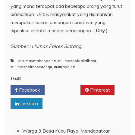
yang mana terdapat ada beberapa orang yang turut
diamankan. Untuk masyarakat yang diamankan
merupakan bukan pasangan suami istri yang
diperiksa di hotel maupun penginapan. (
Dny
)
Sumber : Humas Polres Sintang.
#Humasmabespolri#
,
#Humaspoldakalbar#
,
#Humaspolressintang#
,
#Mitrapolri#
SHARE
Facebook
Twitter
Pinterest
Linkedin
Navigasi
Warga 3 Desa Kubu Raya, Mendapatkan