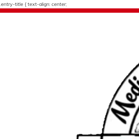
.entry-title {
text-align: center;
Skip
to
content