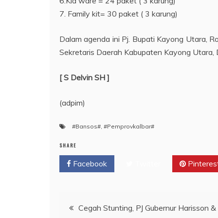
6.Kid ware = 24 paket ( 3 karung)
7. Family kit= 30 paket ( 3 karung)
Dalam agenda ini Pj. Bupati Kayong Utara, R
Sekretaris Daerah Kabupaten Kayong Utara, D
[ S Delvin SH ]
(adpim)
#Bansos#
,
#Pemprovkalbar#
SHARE
Facebook
Twitter
Pinteres
Navigasi
Cegah Stunting, PJ Gubernur Harisson 