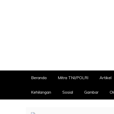
Beranda
Mitra TNI/POLRI
Artikel
Kehilangan
Sosial
Gambar
Ol