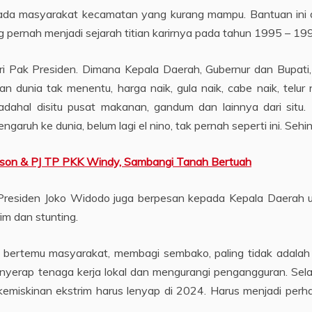
pada masyarakat kecamatan yang kurang mampu. Bantuan ini 
ernah menjadi sejarah titian karirnya pada tahun 1995 – 199
ri Pak Presiden. Dimana Kepala Daerah, Gubernur dan Bupat
n dunia tak menentu, harga naik, gula naik, cabe naik, telur 
dahal disitu pusat makanan, gandum dan lainnya dari situ. B
engaruh ke dunia, belum lagi el nino, tak pernah seperti ini. Se
isson & PJ TP PKK Windy, Sambangi Tanah Bertuah
 Presiden Joko Widodo juga berpesan kepada Kepala Daerah 
im dan stunting.
ng bertemu masyarakat, membagi sembako, paling tidak adala
yerap tenaga kerja lokal dan mengurangi pengangguran. Sela
 kemiskinan ekstrim harus lenyap di 2024. Harus menjadi perha