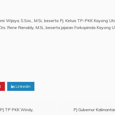
omi Wijaya, S.Sos., M.Si., beserta Pj. Ketua TP-PKK Kayong Ut
rs. Rene Rienaldy, M.Si., beserta jajaran Forkopimda Kayong U
t
Linkedin
& PJ TP PKK Windy,
PJ Gubernur Kalimantan