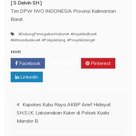
[ S Delvin SH ]
Tim DPW IWO INDONESIA Provinsi Kalimantan
Barat.
#DukungPenegakanHukum#
,
#Kejatikalbar#
,
#Mitraadiyaksa#
,
#Pokjalelang
,
#Proyeklelang#
SHARE
Facebook
Twitter
Pinterest
Linkedin
Navigasi
Kapolres Kubu Raya AKBP Arief Hidayat
SH,S.I.K, Laksanakan Kuker di Polsek Kuala
pos
Mandor B.