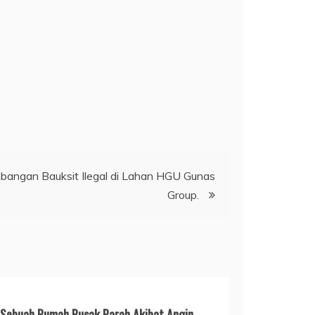
angan Bauksit Ilegal di Lahan HGU Gunas
Group.
Sebuah Rumah Rusak Parah Akibat Angin