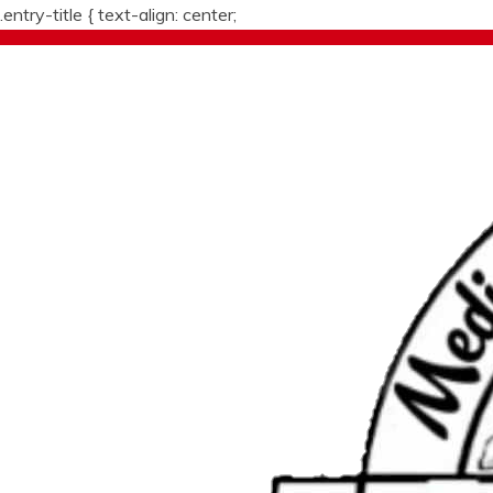
.entry-title {
text-align: center;
Skip
to
content