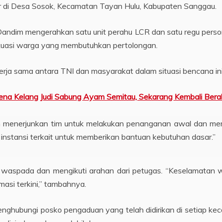
 di Desa Sosok, Kecamatan Tayan Hulu, Kabupaten Sanggau.
, Dandim mengerahkan satu unit perahu LCR dan satu regu person
kuasi warga yang membutuhkan pertolongan.
erja sama antara TNI dan masyarakat dalam situasi bencana ini
na Kelang Judi Sabung Ayam Semitau, Sekarang Kembali Berak
ah menerjunkan tim untuk melakukan penanganan awal dan m
instansi terkait untuk memberikan bantuan kebutuhan dasar.”
aspada dan mengikuti arahan dari petugas. “Keselamatan wa
asi terkini,” tambahnya.
hubungi posko pengaduan yang telah didirikan di setiap ke