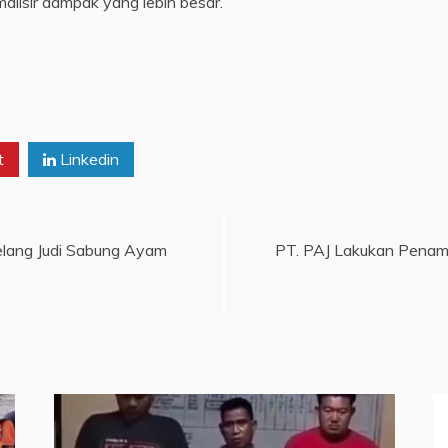
alisir dampak yang lebih besar.
t
Linkedin
lang Judi Sabung Ayam
PT. PAJ Lakukan Penamb