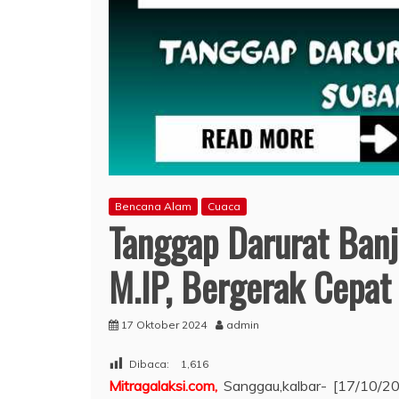
Bencana Alam
Cuaca
Tanggap Darurat Banj
M.IP, Bergerak Cepat
17 Oktober 2024
admin
Dibaca:
1,616
Mitragalaksi.
com,
Sanggau,kalbar- [17/10/2