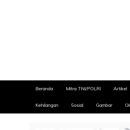
Beranda
Mitra TNI/POLRI
Artikel
Kehilangan
Sosial
Gambar
Ol