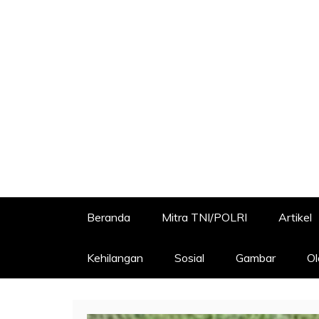
Beranda
Mitra TNI/POLRI
Artikel
Kehilangan
Sosial
Gambar
Ol