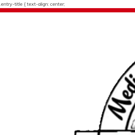
.entry-title {
text-align: center;
Skip
to
content