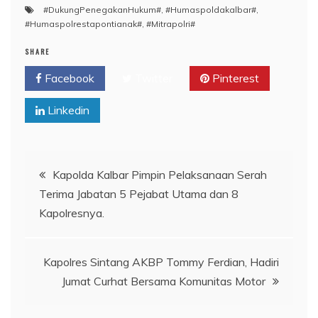
#DukungPenegakanHukum#
,
#Humaspoldakalbar#
,
#Humaspolrestapontianak#
,
#Mitrapolri#
SHARE
Facebook
Twitter
Pinterest
Linkedin
Navigasi
Kapolda Kalbar Pimpin Pelaksanaan Serah
Terima Jabatan 5 Pejabat Utama dan 8
pos
Kapolresnya.
Kapolres Sintang AKBP Tommy Ferdian, Hadiri
Jumat Curhat Bersama Komunitas Motor