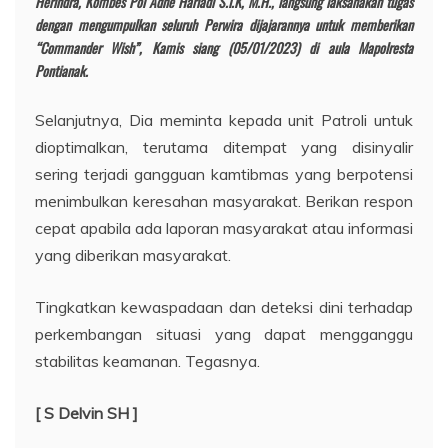
Herindra, Kombes Pol Adhe Hariadi S.I.K, M.H., langsung laksanakan tugas
dengan mengumpulkan seluruh Perwira dijajarannya untuk memberikan
“Commander Wish”, Kamis siang (05/01/2023) di aula Mapolresta
Pontianak.
Selanjutnya, Dia meminta kepada unit Patroli untuk
dioptimalkan, terutama ditempat yang disinyalir
sering terjadi gangguan kamtibmas yang berpotensi
menimbulkan keresahan masyarakat. Berikan respon
cepat apabila ada laporan masyarakat atau informasi
yang diberikan masyarakat.
Tingkatkan kewaspadaan dan deteksi dini terhadap
perkembangan situasi yang dapat mengganggu
stabilitas keamanan. Tegasnya.
[ S Delvin SH ]