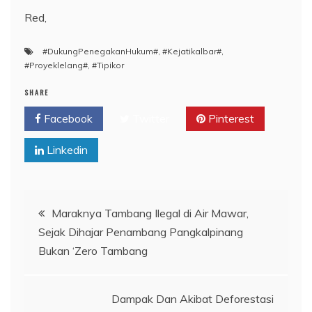
Red,
#DukungPenegakanHukum#
,
#Kejatikalbar#
,
#Proyeklelang#
,
#Tipikor
SHARE
Facebook
Twitter
Pinterest
Linkedin
Navigasi
Maraknya Tambang Ilegal di Air Mawar,
Sejak Dihajar Penambang Pangkalpinang
pos
Bukan ‘Zero Tambang
Dampak Dan Akibat Deforestasi