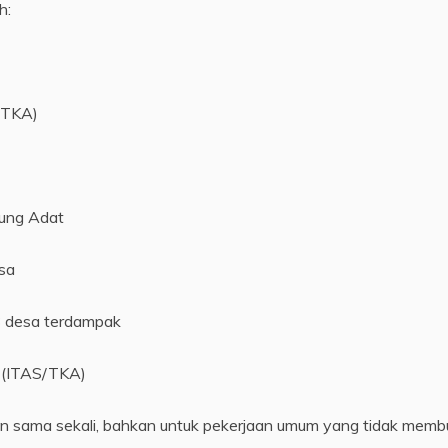
h:
 TKA)
ung Adat
sa
8 desa terdampak
i (ITAS/TKA)
jakan sama sekali, bahkan untuk pekerjaan umum yang tidak mem