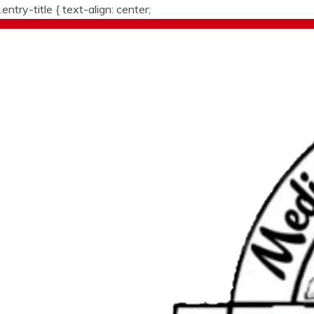
.entry-title {
text-align: center;
Skip
to
content