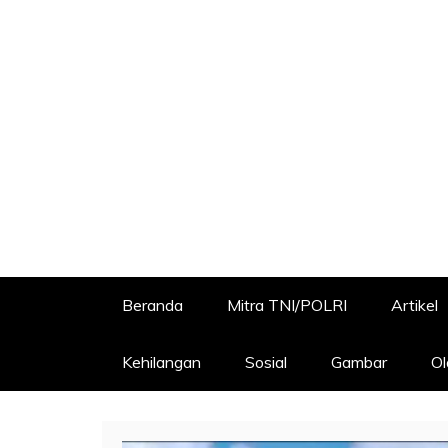
Beranda
Mitra TNI/POLRI
Artikel
Kehilangan
Sosial
Gambar
Ol