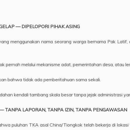
GELAP — DIPELOPORI PIHAK ASING
yang menggunakan nama seorang warga bernama Pak Latif, di
idak pernah melalui mekanisme adat, pemerintahan desa, atau l
n bahwa tidak ada pemberitahuan sama sekali.
han kendali tambang skala besar tanpa jejak administrasi yan
— TANPA LAPORAN, TANPA IZIN, TANPA PENGAWASAN
wa puluhan TKA asal China/Tiongkok telah bekerja di lokasi