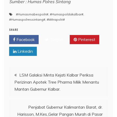
Sumber : Humas Polres Sintang
#Humasmabespolri#
,
#Humaspoldakalbar#
,
#Humaspolressintang#
,
#Mitrapolri#
SHARE
Facebook
Twitter
Pinterest
Linkedin
Navigasi
LSM Galaksi Minta Kejati Kalbar Periksa
Perizinan Apotek Tree Pharma Milik Menantu
pos
Mantan Gubernur Kalbar.
Penjabat Gubernur Kalimantan Barat, dr.
Harisson, M.Kes.,Gelar Pangan Murah di Pasar