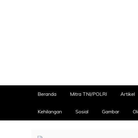
Beranda
Mitra TNI/POLRI
Artikel
Kehilangan
Sosial
Gambar
Ol