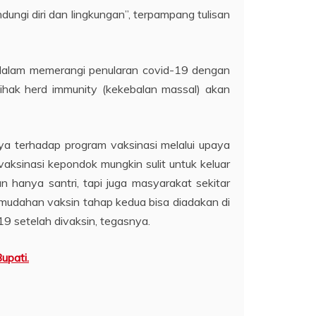
ungi diri dan lingkungan”, terpampang tulisan
t dalam memerangi penularan covid-19 dengan
ihak herd immunity (kekebalan massal) akan
a terhadap program vaksinasi melalui upaya
ksinasi kepondok mungkin sulit untuk keluar
hanya santri, tapi juga masyarakat sekitar
h mudahan vaksin tahap kedua bisa diadakan di
9 setelah divaksin, tegasnya.
upati.