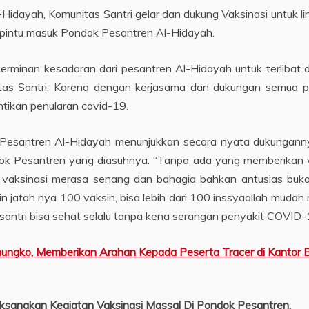
idayah, Komunitas Santri gelar dan dukung Vaksinasi untuk lind
 pintu masuk Pondok Pesantren Al-Hidayah.
erminan kesadaran dari pesantren Al-Hidayah untuk terliba
tas Santri. Karena dengan kerjasama dan dukungan semua p
ntikan penularan covid-19.
Pesantren Al-Hidayah menunjukkan secara nyata dukunganny
ok Pesantren yang diasuhnya. “Tanpa ada yang memberikan va
aksinasi merasa senang dan bahagia bahkan antusias bukan 
n jatah nya 100 vaksin, bisa lebih dari 100 inssyaallah muda
ntri bisa sehat selalu tanpa kena serangan penyakit COVID-1
ungko, Memberikan Arahan Kepada Peserta Tracer di Kantor B
aksanakan Kegiatan Vaksinasi Massal Di Pondok Pesantren.