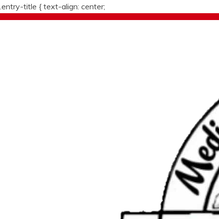
.entry-title {
text-align: center;
Skip
to
content