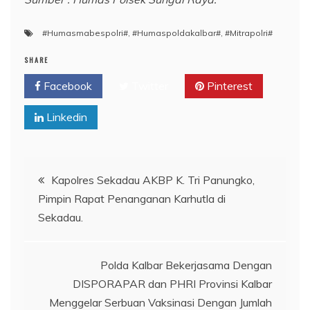
#Humasmabespolri#
,
#Humaspoldakalbar#
,
#Mitrapolri#
SHARE
Facebook
Twitter
Pinterest
Linkedin
Navigasi
Kapolres Sekadau AKBP K. Tri Panungko,
Pimpin Rapat Penanganan Karhutla di
pos
Sekadau.
Polda Kalbar Bekerjasama Dengan
DISPORAPAR dan PHRI Provinsi Kalbar
Menggelar Serbuan Vaksinasi Dengan Jumlah