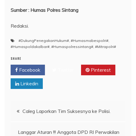
Sumber : Humas Polres Sintang
Redaksi.
#DukungPenegakanHukum#
,
#Humasmabespolri#
,
#Humaspoldakalbar#
,
#Humaspolressintang#
,
#Mitrapolri#
SHARE
Facebook
Twitter
Pinterest
Linkedin
Navigasi
Caleg Laporkan Tim Suksesnya ke Polisi.
pos
Langgar Aturan !!! Anggota DPD RI Perwakilan