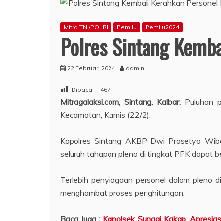
Mitra TNI/POLRI
Pemilu
Pemilu2024
Polres Sintang Kemba
22 Februari 2024
admin
Dibaca:
467
Mitragalaksi.com, Sintang, Kalbar.
Puluhan p
Kecamatan, Kamis (22/2).
Kapolres Sintang AKBP Dwi Prasetyo Wibo
seluruh tahapan pleno di tingkat PPK dapat b
Terlebih penyiagaan personel dalam pleno 
menghambat proses penghitungan.
Baca Juga :
Kapolsek Sungai Kakap, Apresia