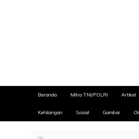
Beranda
Mitra TNI/POLRI
Artikel
Kehilangan
Sosial
Gambar
Ol