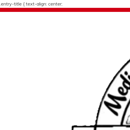
.entry-title {
text-align: center;
Skip
to
content