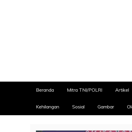
Beranda
Mitra TNI/POLRI
Artikel
Kehilangan
Sosial
Gambar
Ol