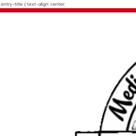
.entry-title {
text-align: center;
Skip
to
content