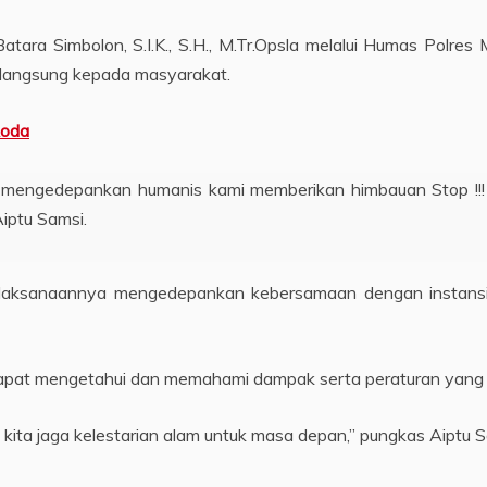
atara Simbolon, S.I.K., S.H., M.Tr.Opsla melalui Humas Polr
 langsung kepada masyarakat.
Roda
mengedepankan humanis kami memberikan himbauan Stop !!! 
iptu Samsi.
pelaksanaannya mengedepankan kebersamaan dengan instansi 
apat mengetahui dan memahami dampak serta peraturan yang 
kita jaga kelestarian alam untuk masa depan,” pungkas Aiptu S