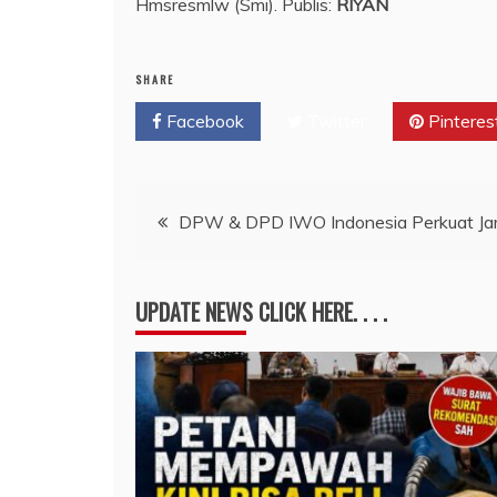
Hmsresmlw (Smi). Publis:
RIYAN
SHARE
Facebook
Twitter
Pinteres
Navigasi
DPW & DPD IWO Indonesia Perkuat Jar
pos
UPDATE NEWS CLICK HERE. . . .