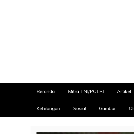
Beranda
Mitra TNI/POLRI
Artikel
Kehilangan
Sosial
Gambar
Ol