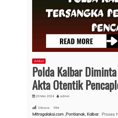
Artikel
Polda Kalbar Dimint
Akta Otentik Pencaplo
20 Mei 2024
admin
Dibaca:
594
Mitragalaksi.com ,Pontianak, Kalbar.
Proses h