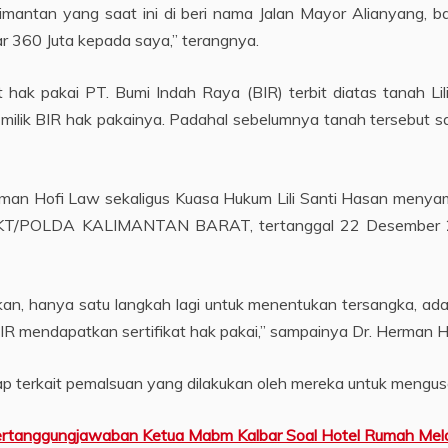
imantan yang saat ini di beri nama Jalan Mayor Alianyang, b
r 360 Juta kepada saya,” terangnya.
hak pakai PT. Bumi Indah Raya (BIR) terbit diatas tanah Li
 milik BIR hak pakainya. Padahal sebelumnya tanah tersebut s
an Hofi Law sekaligus Kuasa Hukum Lili Santi Hasan menyamp
/SPKT/POLDA KALIMANTAN BARAT, tertanggal 22 Desember 2
n, hanya satu langkah lagi untuk menentukan tersangka, ada s
 mendapatkan sertifikat hak pakai,” sampainya Dr. Herman Ho
p terkait pemalsuan yang dilakukan oleh mereka untuk mengusai 
ertanggungjawaban Ketua Mabm Kalbar Soal Hotel Rumah Me