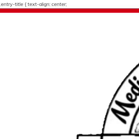
.entry-title {
text-align: center;
Skip
to
content