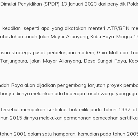
h Dimulai Penyidikan (SPDP) 13 Januari 2023 dari penyidik Pold
ri keadilan, seperti apa yang dikatakan menteri ATR/BPN m
i diatas lahan tanah Jalan Mayor Alianyang, Kubu Raya. Minggu 
asan strategis pusat perbelanjaan modern, Gaia Mall dan T
/Tanjungpura, Jalan Mayor Alianyang, Desa Sungai Raya, Ke
Indah Raya akan dijadikan pengembang lanjutan proyek pemb
 hanya dirinya melainkan ada beberapa tanah warga yang juga d
ah tersebut merupakan sertifikat hak milik pada tahun 1997 
hun 2015 dirinya melakukan permohonan pemecahan sertifik
 tahun 2001 dalam satu hamparan, kemudian pada tahun 2005 l