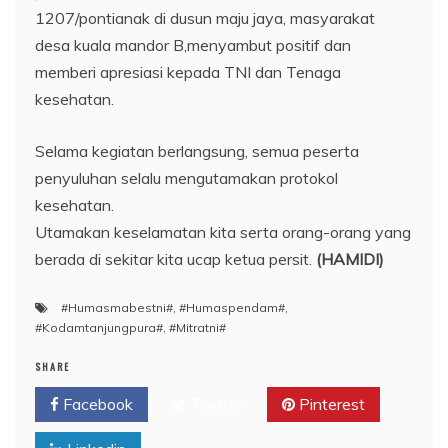
1207/pontianak di dusun maju jaya, masyarakat
desa kuala mandor B,menyambut positif dan
memberi apresiasi kepada TNI dan Tenaga
kesehatan.
Selama kegiatan berlangsung, semua peserta
penyuluhan selalu mengutamakan protokol
kesehatan.
Utamakan keselamatan kita serta orang-orang yang
berada di sekitar kita ucap ketua persit.
(HAMIDI)
#Humasmabestni#
,
#Humaspendam#
,
#Kodamtanjungpura#
,
#Mitratni#
SHARE
Facebook
Twitter
Pinterest