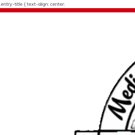
.entry-title {
text-align: center;
Skip
to
content