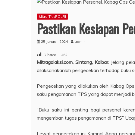
Mitra TNI/POLRI
Pastikan Kesiapan P
25 Januari 2024
admin
Dibaca:
462
Mitragalaksi.com, Sintang, Kalbar.
Jelang pel
dilaksanakanlah pengecekan terhadap buku 
Pengecekan yang dilakukan oleh Kabag Ops
saku pengamanan TPS yang dapat menjadi be
“Buku saku ini penting bagi personel kar
mengemban tugas pengamanan di TPS” Uca
Lewat pengecekan ini Kompol Aang personel