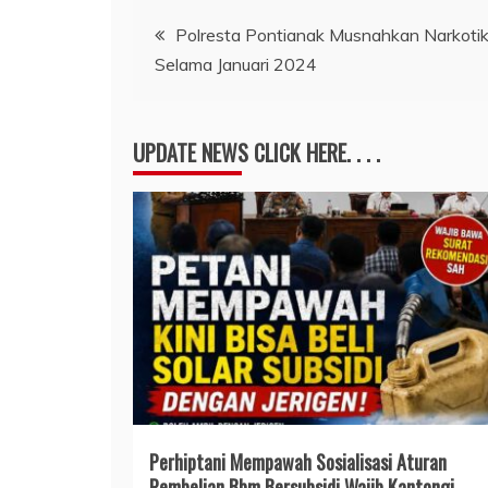
Navigasi
Polresta Pontianak Musnahkan Narkoti
Selama Januari 2024
pos
UPDATE NEWS CLICK HERE. . . .
Perhiptani Mempawah Sosialisasi Aturan
Pembelian Bbm Bersubsidi Wajib Kantongi