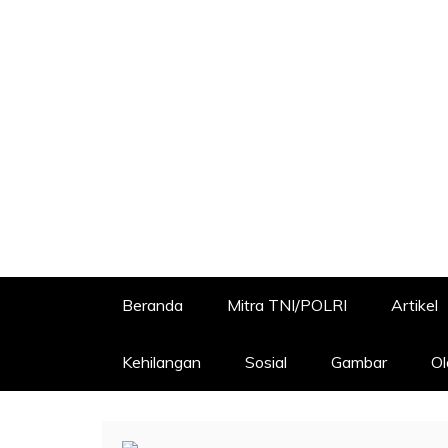
Beranda
Mitra TNI/POLRI
Artikel
Kehilangan
Sosial
Gambar
Ol