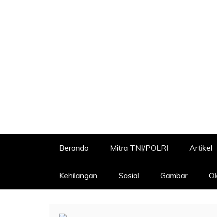
Beranda
Mitra TNI/POLRI
Artikel
Kehilangan
Sosial
Gambar
Ol