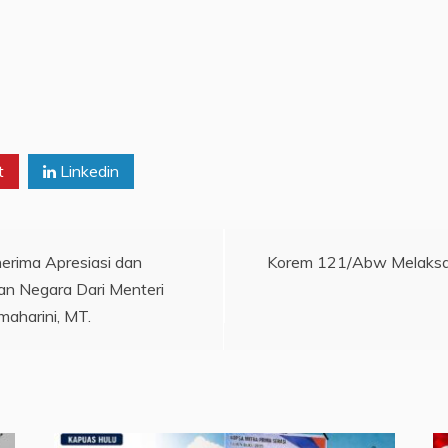
t
Linkedin
erima Apresiasi dan
Korem 121/Abw Melaksa
n Negara Dari Menteri
smaharini, MT.