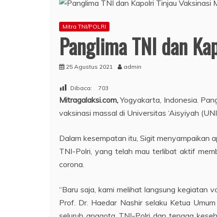
Mitra TNI/POLRI
Panglima TNI dan Kap
25 Agustus 2021
admin
Dibaca:
703
Mitragalaksi.com,
Yogyakarta, Indonesia. Pan
vaksinasi massal di Universitas ‘Aisyiyah (U
Dalam kesempatan itu, Sigit menyampaikan 
TNI-Polri, yang telah mau terlibat aktif m
corona.
“Baru saja, kami melihat langsung kegiatan 
Prof. Dr. Haedar Nashir selaku Ketua Umum 
seluruh anggota TNI-Polri dan tenaga kes