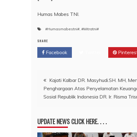
Humas Mabes TNI.
#Humasmabestni#
,
#Mitratni#
SHARE
Facebook
Twitter
Pinteres
Navigasi
Kajati Kalbar DR. Masyhudi.SH. MH, Men
Penghargaan Atas Penyelamatan Keuanga
pos
Sosial Republik Indonesia DR. Ir. Risma Tri
UPDATE NEWS CLICK HERE. . . .