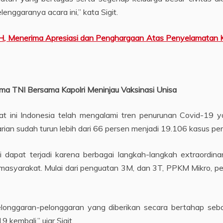
enggaranya acara ini,” kata Sigit.
MH, Menerima Apresiasi dan Penghargaan Atas Penyelamatan K
ma TNI Bersama Kapolri Meninjau Vaksinasi Unisa
t ini Indonesia telah mengalami tren penurunan Covid-19 y
ian sudah turun lebih dari 66 persen menjadi 19.106 kasus pe
i dapat terjadi karena berbagai langkah-langkah extraordin
 masyarakat. Mulai dari penguatan 3M, dan 3T, PPKM Mikro, 
pelonggaran-pelonggaran yang diberikan secara bertahap se
 kembali,” ujar Sigit.