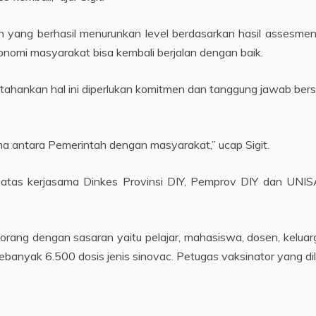
ah yang berhasil menurunkan level berdasarkan hasil assesmen
nomi masyarakat bisa kembali berjalan dengan baik.
ertahankan hal ini diperlukan komitmen dan tanggung jawab be
a antara Pemerintah dengan masyarakat,” ucap Sigit.
n atas kerjasama Dinkes Provinsi DIY, Pemprov DIY dan UNI
0 orang dengan sasaran yaitu pelajar, mahasiswa, dosen, kelu
sebanyak 6.500 dosis jenis sinovac. Petugas vaksinator yang di