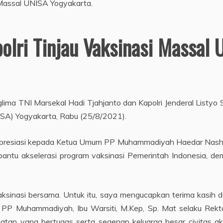
olri Tinjau Vaksinasi Massal 
glima TNI Marsekal Hadi Tjahjanto dan Kapolri Jenderal Listyo
NISA) Yogyakarta, Rabu (25/8/2021).
apresiasi kepada Ketua Umum PP Muhammadiyah Haedar Nashir
embantu akselerasi program vaksinasi Pemerintah Indonesia, d
vaksinasi bersama. Untuk itu, saya mengucapkan terima kasih d
PP Muhammadiyah, Ibu Warsiti, M.Kep, Sp. Mat selaku Rekto
ehatan yang bertugas serta segenap keluarga besar civitas