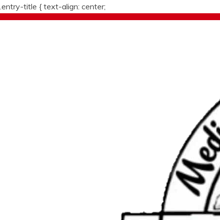
.entry-title {
text-align: center;
Skip
to
content