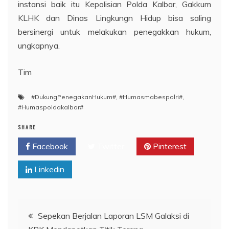
instansi baik itu Kepolisian Polda Kalbar, Gakkum
KLHK dan Dinas Lingkungn Hidup bisa saling
bersinergi untuk melakukan penegakkan hukum,
ungkapnya.
Tim
#DukungPenegakanHukum#
,
#Humasmabespolri#
,
#Humaspoldakalbar#
SHARE
Facebook
Twitter
Pinterest
Linkedin
Navigasi
Sepekan Berjalan Laporan LSM Galaksi di