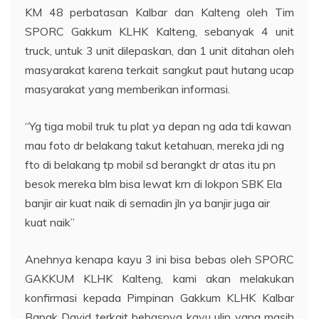
KM 48 perbatasan Kalbar dan Kalteng oleh Tim
SPORC Gakkum KLHK Kalteng, sebanyak 4 unit
truck, untuk 3 unit dilepaskan, dan 1 unit ditahan oleh
masyarakat karena terkait sangkut paut hutang ucap
masyarakat yang memberikan informasi.
“Yg tiga mobil truk tu plat ya depan ng ada tdi kawan
mau foto dr belakang takut ketahuan, mereka jdi ng
fto di belakang tp mobil sd berangkt dr atas itu pn
besok mereka blm bisa lewat krn di lokpon SBK Ela
banjir air kuat naik di semadin jln ya banjir juga air
kuat naik”
Anehnya kenapa kayu 3 ini bisa bebas oleh SPORC
GAKKUM KLHK Kalteng, kami akan melakukan
konfirmasi kepada Pimpinan Gakkum KLHK Kalbar
Bapak David terkait bebasnya kayu ulin yang masih