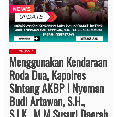
Mitra TNI/POLRI
Menggunakan Kendaraan
Roda Dua, Kapolres
Sintang AKBP I Nyoman
Budi Artawan, S.H.,
S.I.K., M.M Susuri Daerah