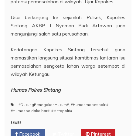
potensi permasalahan di wilayah” Ujar Kapolres.
Usai berkunjung ke sejumlah Polsek, Kapolres
Sintang AKBP I Nyoman Budi Artawan juga
mengunjungi salah satu perusahaan.
Kedatangan Kapolres Sintang tersebut guna
memastikan langsung situasi kamtibmas lantaran isu
permasalahan sengketa lahan warga setempat di
wilayah Ketungau.
Humas Polres Sintang
#DukungPenegakanHukum#
,
#Humasmabespolri#
,
#Humaspoldakalbar#
,
#Mitrapolri#
SHARE
Facebook
Twitter
Pinterest