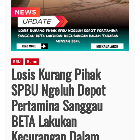
BBM
Bumn
Losis Kurang Pihak
SPBU Ngeluh Depot
Pertamina Sanggau
BETA Lakukan
Kecurangan Dalam