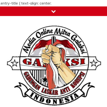
.entry-title {
text-align: center;
Skip
to
content