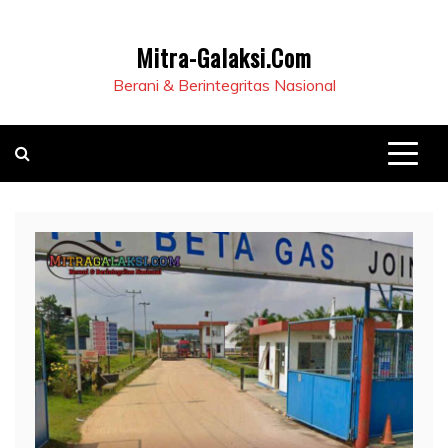
Mitra-Galaksi.Com
Berani & Berintegritas Nasional