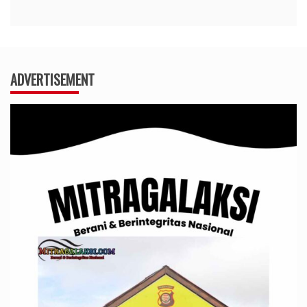
ADVERTISEMENT