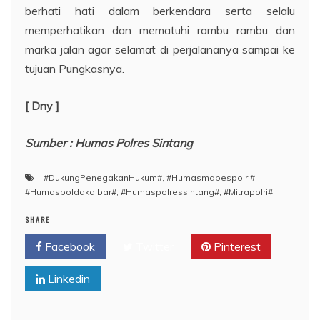
berhati hati dalam berkendara serta selalu
memperhatikan dan mematuhi rambu rambu dan
marka jalan agar selamat di perjalananya sampai ke
tujuan Pungkasnya.
[ Dny ]
Sumber : Humas Polres Sintang
#DukungPenegakanHukum#
,
#Humasmabespolri#
,
#Humaspoldakalbar#
,
#Humaspolressintang#
,
#Mitrapolri#
SHARE
Facebook
Twitter
Pinterest
Linkedin