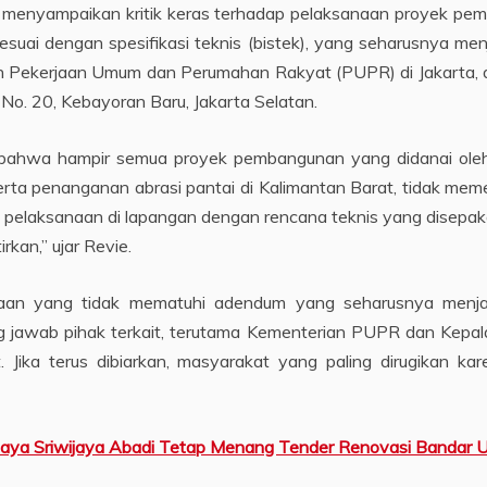
 menyampaikan kritik keras terhadap pelaksanaan proyek pemba
esuai dengan spesifikasi teknis (bistek), yang seharusnya me
n Pekerjaan Umum dan Perumahan Rakyat (PUPR) di Jakarta, di
a No. 20, Kebayoran Baru, Jakarta Selatan.
 bahwa hampir semua proyek pembangunan yang didanai ol
rta penanganan abrasi pantai di Kalimantan Barat, tidak memen
a pelaksanaan di lapangan dengan rencana teknis yang disepak
kan,” ujar Revie.
aan yang tidak mematuhi adendum yang seharusnya menjad
g jawab pihak terkait, terutama Kementerian PUPR dan Kepala
arut. Jika terus dibiarkan, masyarakat yang paling dirugikan
ahaya Sriwijaya Abadi Tetap Menang Tender Renovasi Bandar