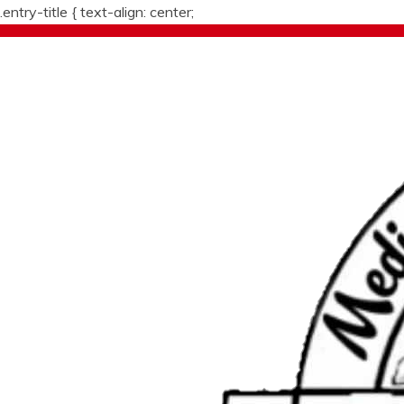
.entry-title {
text-align: center;
Skip
to
content