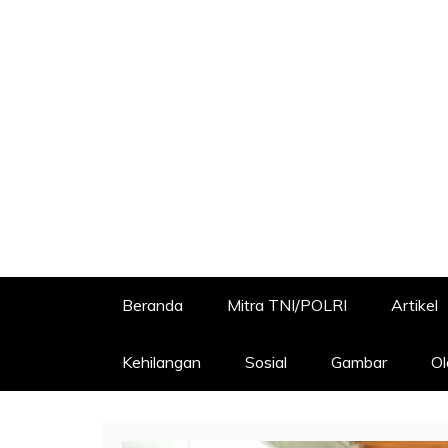
Beranda
Mitra TNI/POLRI
Artikel
Kehilangan
Sosial
Gambar
Ol