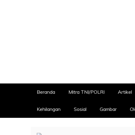
Beranda
Mitra TNI/POLRI
Artikel
Kehilangan
Sosial
Gambar
Ol