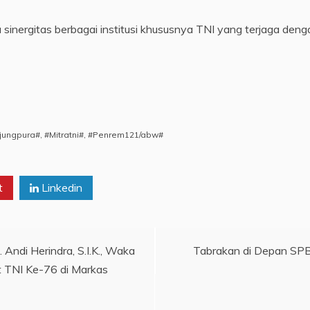
inergitas berbagai institusi khususnya TNI yang terjaga denga
jungpura#
,
#Mitratni#
,
#Penrem121/abw#
t
Linkedin
 Andi Herindra, S.I.K., Waka
Tabrakan di Depan SPB
 TNI Ke-76 di Markas