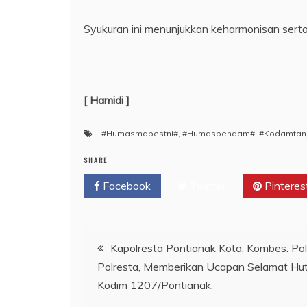
Syukuran ini menunjukkan keharmonisan serta s
[ Hamidi ]
#Humasmabestni#
,
#Humaspendam#
,
#Kodamtan
SHARE
Facebook
Twitter
Pinteres
Navigasi
Kapolresta Pontianak Kota, Kombes. Pol.
Polresta, Memberikan Ucapan Selamat Hut
pos
Kodim 1207/Pontianak.