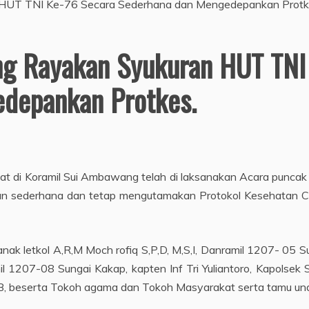
g Rayakan Syukuran HUT TNI
depankan Protkes.
t di Koramil Sui Ambawang telah di laksanakan Acara punca
an sederhana dan tetap mengutamakan Protokol Kesehatan Co
ianak letkol A,R,M Moch rofiq S,P,D, M,S,I, Danramil 1207- 05
 1207-08 Sungai Kakap, kapten Inf Tri Yuliantoro, Kapolse
 beserta Tokoh agama dan Tokoh Masyarakat serta tamu und