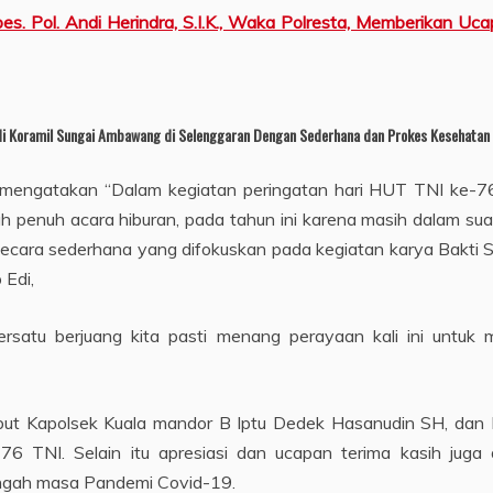
es. Pol. Andi Herindra, S.I.K., Waka Polresta, Memberikan U
di Koramil Sungai Ambawang di Selenggaran Dengan Sederhana dan Prokes Kesehatan 
mengatakan “Dalam kegiatan peringatan hari HUT TNI ke-76 
h penuh acara hiburan, pada tahun ini karena masih dalam s
akan secara sederhana yang difokuskan pada kegiatan karya Bakt
 Edi,
ersatu berjuang kita pasti menang perayaan kali ini untu
sebut Kapolsek Kuala mandor B Iptu Dedek Hasanudin SH, da
6 TNI. Selain itu apresiasi dan ucapan terima kasih juga
ngah masa Pandemi Covid-19.