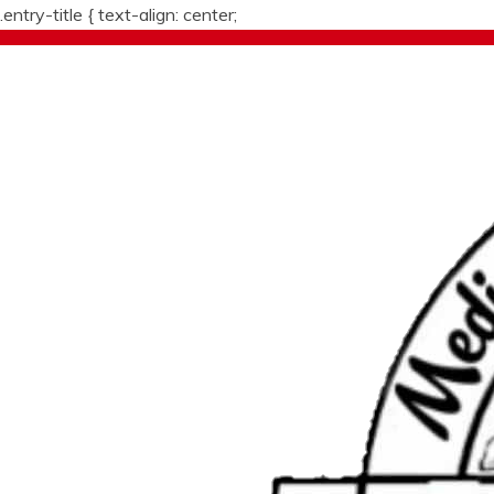
.entry-title {
text-align: center;
Skip
to
content