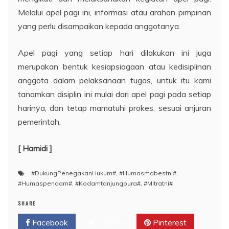
Melalui apel pagi ini, informasi atau arahan pimpinan
yang perlu disampaikan kepada anggotanya.
Apel pagi yang setiap hari dilakukan ini juga
merupakan bentuk kesiapsiagaan atau kedisiplinan
anggota dalam pelaksanaan tugas, untuk itu kami
tanamkan disiplin ini mulai dari apel pagi pada setiap
harinya, dan tetap mamatuhi prokes, sesuai anjuran
pemerintah,
[ Hamidi ]
#DukungPenegakanHukum#
,
#Humasmabestni#
,
#Humaspendam#
,
#Kodamtanjungpura#
,
#Mitratni#
SHARE
Facebook
Twitter
Pinterest