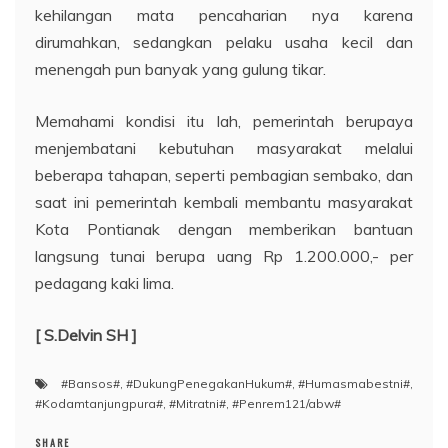
kehilangan mata pencaharian nya karena
dirumahkan, sedangkan pelaku usaha kecil dan
menengah pun banyak yang gulung tikar.
Memahami kondisi itu lah, pemerintah berupaya
menjembatani kebutuhan masyarakat melalui
beberapa tahapan, seperti pembagian sembako, dan
saat ini pemerintah kembali membantu masyarakat
Kota Pontianak dengan memberikan bantuan
langsung tunai berupa uang Rp 1.200.000,- per
pedagang kaki lima.
[ S.Delvin SH ]
#Bansos#
,
#DukungPenegakanHukum#
,
#Humasmabestni#
,
#Kodamtanjungpura#
,
#Mitratni#
,
#Penrem121/abw#
SHARE