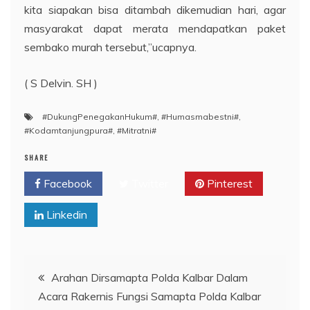
kita siapakan bisa ditambah dikemudian hari, agar
masyarakat dapat merata mendapatkan paket
sembako murah tersebut,”ucapnya.
( S Delvin. SH )
#DukungPenegakanHukum#
,
#Humasmabestni#
,
#Kodamtanjungpura#
,
#Mitratni#
SHARE
Facebook
Twitter
Pinterest
Linkedin
Navigasi
Arahan Dirsamapta Polda Kalbar Dalam
Acara Rakernis Fungsi Samapta Polda Kalbar
pos