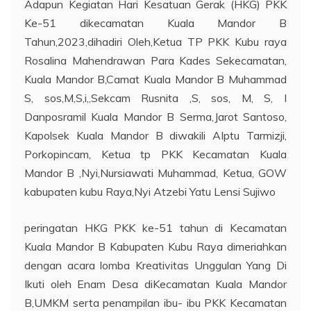
Adapun Kegiatan Hari Kesatuan Gerak (HKG) PKK
Ke-51 dikecamatan Kuala Mandor B
Tahun,2023,dihadiri Oleh,Ketua TP PKK Kubu raya
Rosalina Mahendrawan Para Kades Sekecamatan,
Kuala Mandor B,Camat Kuala Mandor B Muhammad
S, sos,M,S,i,,Sekcam Rusnita ,S, sos, M, S, I
Danposramil Kuala Mandor B Serma,Jarot Santoso,
Kapolsek Kuala Mandor B diwakili AIptu Tarmizji,
Porkopincam, Ketua tp PKK Kecamatan Kuala
Mandor B ,Nyi,Nursiawati Muhammad, Ketua, GOW
kabupaten kubu Raya,Nyi Atzebi Yatu Lensi Sujiwo
peringatan HKG PKK ke-51 tahun di Kecamatan
Kuala Mandor B Kabupaten Kubu Raya dimeriahkan
dengan acara lomba Kreativitas Unggulan Yang Di
Ikuti oleh Enam Desa diKecamatan Kuala Mandor
B,UMKM serta penampilan ibu- ibu PKK Kecamatan